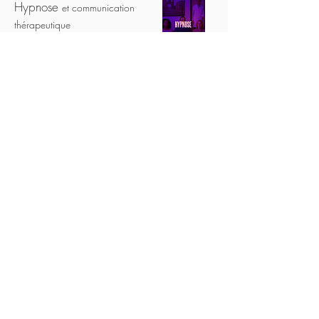
Hypnose
et communication
thérapeutique
M1: 11,12 & 13 MARS 2027
M2: 27, 28 & 29 MAI 2027
M3: 23, 24 & 25 SEPTEMBRE 2027
51h Formation Approfondie
Mixte
📍 Paris 12ème
3155 €
S'inscrire
Chirurgie Plastique
Parodontale et Péri-