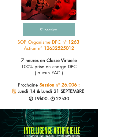
S'inscrire
SOP Organisme DPC n°
1263
Action n°
12632525012
7 heures en Classe Virtuelle
100% prise en charge DPC
( aucun RAC )
Prochaine
Session
n°
26.006 :
🗓️​
Lundi 14 & Lundi 21 SEPTEMBRE
🕢 19h00 - 🕚​​ 22h30