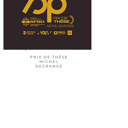
PRIX DE THÈSE
MICHEL
DEGRANGE
Ce prix est remis aux meilleurs
travaux publiés par les jeunes
thésés, internes et chercheurs
dans le domaine des
biomatériaux dentaires
en
recherche clinique ou