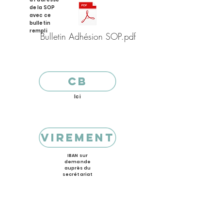
de la SOP
avec ce
bulletin
rempli
Bulletin Adhésion SOP.pdf
CB
Ici
Virement
IBAN sur
demande
auprès du
secrétariat