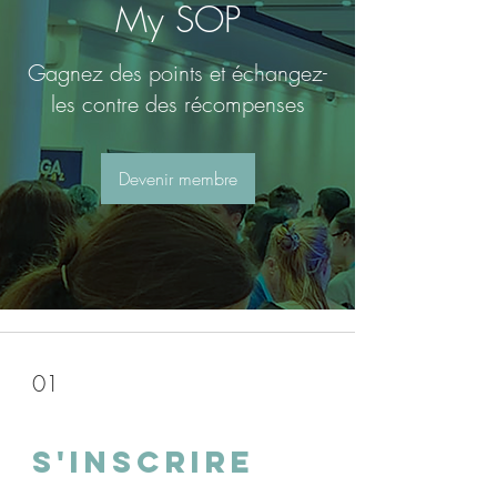
My SOP
Gagnez des points et échangez-
les contre des récompenses
Devenir membre
01
S'inscrire