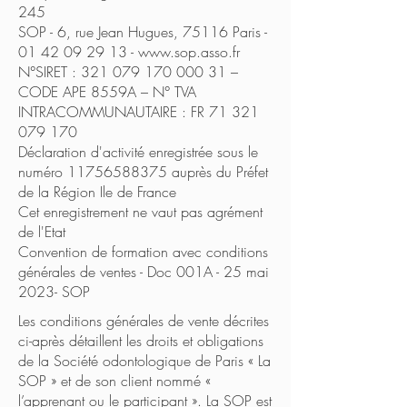
245
SOP - 6, rue Jean Hugues, 75116 Paris -
01 42 09 29 13 -
www.sop.asso.fr
N°SIRET : 321 079 170 000 31 –
CODE APE 8559A – N° TVA
INTRACOMMUNAUTAIRE : FR 71 321
079 170
Déclaration d'activité enregistrée sous le
numéro 11756588375 auprès du Préfet
de la Région Ile de France
Cet enregistrement ne vaut pas agrément
de l'Etat
Convention de formation avec conditions
générales de ventes - Doc 001A - 25 mai
2023- SOP
Les conditions générales de vente décrites
ci-après détaillent les droits et obligations
de la Société odontologique de Paris « La
SOP » et de son client nommé «
l’apprenant ou le participant ». La SOP est