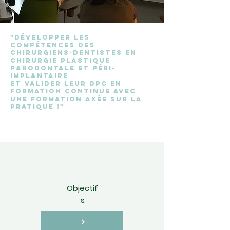
"développer les
compétences des
chirurgiens-dentistes en
chirurgie plastique
parodontale et péri-
implantaire
et valider leur DPC en
formation continue avec
une formation axée sur la
pratique !"
Objectif
s