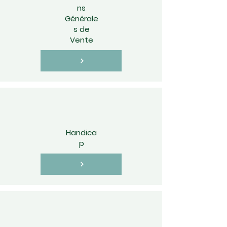
ns
Générale
s de
Vente
Handica
p