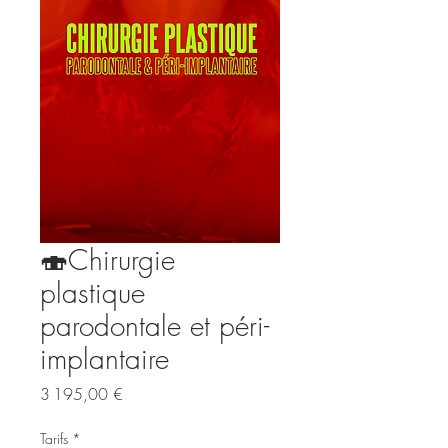
🍣Chirurgie
plastique
parodontale et péri-
implantaire
Prix
3 195,00 €
Tarifs
*