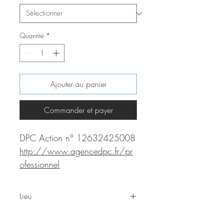
Quantité
*
Ajouter au panier
Commander et payer
DPC Action n° 12632425008
http://www.agencedpc.fr/pr
ofessionnel
Lieu
Hôtel Napoléon et LISC Paris