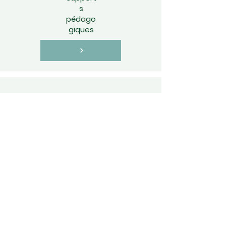
s
pédago
giques
Méthode
s
d'évalua
tion