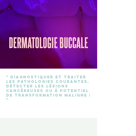
" Diagnostiquer et traiter
les pathologies courantes,
détecter les lésions
cancéreuses ou à potentiel
de transformation maligne !
"