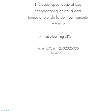
Thérapeutiques restauratrices
et endodontiques de la dent
temporaire et de la dent permanente
immature
7 h en e-learning DPC
Action DPC n° 12632325005
Session ...
gnant