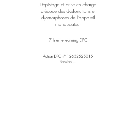
Dépistage et prise en charge
précoce des dysfonctions et
dysmorphoses de l’appareil
manducateur
7 h en e-learning DPC
Action DPC n° 12632525015
Session ...