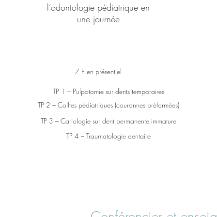
l’odontologie pédiatrique
en
une journée
7 h en présentiel
TP 1 – Pulpotomie sur dents temporaires
​TP 2 – Coiffes pédiatriques (couronnes préformées)
TP 3 – Cariologie sur dent permanente immature
TP 4 – Traumatologie dentaire
Conférencier et ensei