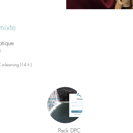
mixte
ratique
)
 e-learning (14 h )
Pack DPC