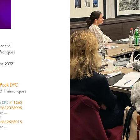
ésentiel
Pratiques
 en 2027
 Pack DPC
5 Thématiques
e DPC
n° 1263
2632325005
ion
...
t
12632525015
ion
...