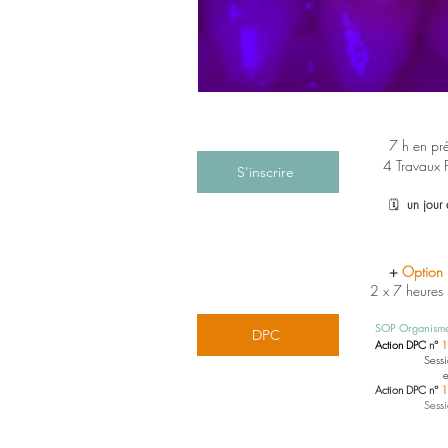
7 h en pr
4 Travaux 
S'inscrire
🗓️
un jour
+
Option
2 x 7 heures 
SOP Organism
DPC
Action DPC
n°
1
Sess
e
Action DPC n°
Sess