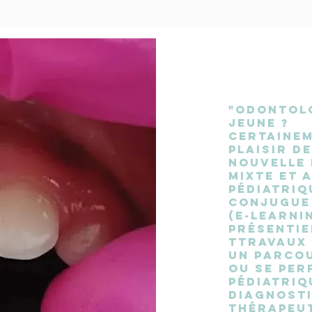
"Odontolo
jeune ?
Certainem
plaisir d
NOUVELLE 
mixte et 
pédiatriq
conjugue 
(e-learni
présentie
Ttravaux 
Un parco
ou se per
pédiatriq
diagnosti
thérapeut