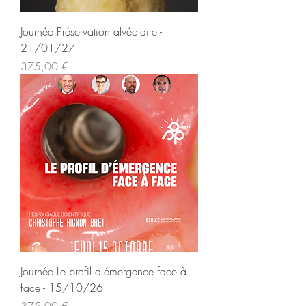
Journée Préservation alvéolaire -
21/01/27
Prix
375,00 €
Journée Le profil d'émergence face à
face - 15/10/26
Prix