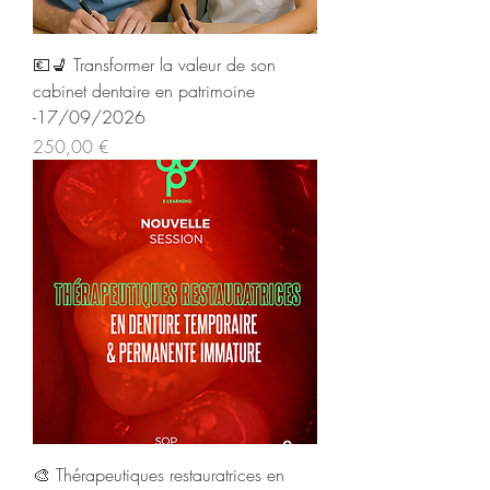
💶​💺​ Transformer la valeur de son
cabinet dentaire en patrimoine
-17/09/2026
Prix
250,00 €
🎨​ Thérapeutiques restauratrices en