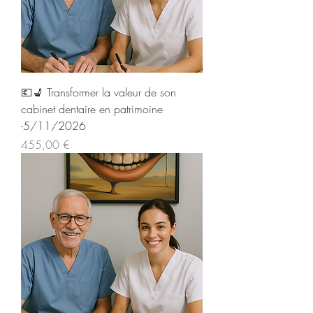
💶​💺​ Transformer la valeur de son
cabinet dentaire en patrimoine
-5/11/2026
Prix
455,00 €