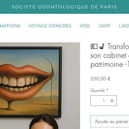
SOCIETE ODONTOLOGIQUE DE PARIS
MATIONS
VOYAGE CONGRES
VOD
JSOP
L'A
💶​💺​ Transf
son cabinet 
patrimoine
Prix
250,00 €
Quantité
*
Ajouter au panier