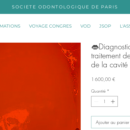
SOCIETE ODONTOLOGIQUE DE PARIS
MATIONS
VOYAGE CONGRES
VOD
JSOP
L'A
👄Diagnostic
traitement d
de la cavité
Prix
1 600,00 €
Quantité
*
Ajouter au panier