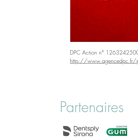
DPC Action n° 126324250
http://www.agencedpc.fr/pr
Partenaires