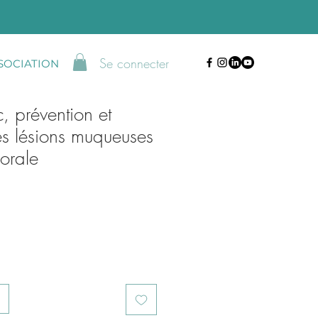
Se connecter
SSOCIATION
, prévention et
es lésions muqueuses
 orale