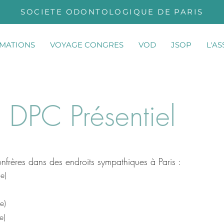
SOCIETE ODONTOLOGIQUE DE PARIS
MATIONS
VOYAGE CONGRES
VOD
JSOP
L'A
 DPC Présentiel
onfrères dans des endroits sympathiques à Paris
​ :
8e)
e)
e)