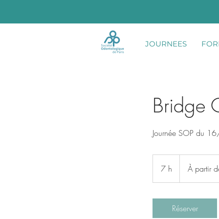
JOURNEES
FOR
Bridge C
Journée SOP du 1
À
partir
7 h
7
À partir 
de
149
h
euros
Réserver