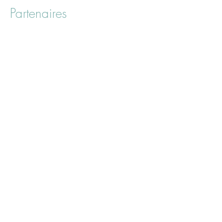
Partenaires
Confidentialité
CGV
Règlement Intérieur
Contact