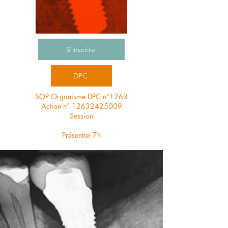
S'inscrire
DPC
SOP Organisme DPC n°1263
Action n°
12632425009
Session
Présentiel 7h